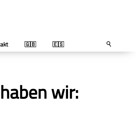
akt
🇬🇧
🇪🇸
haben wir: