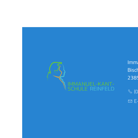
Imma
Bisc
2385
(
E