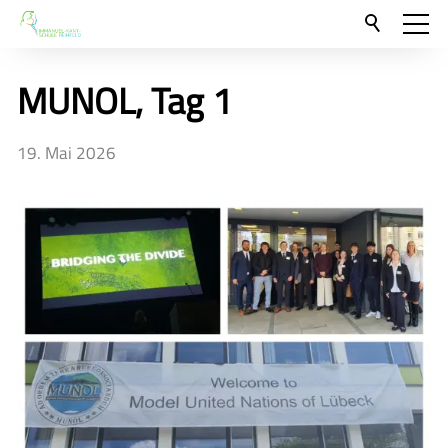
Aktuelles
MUNOL, Tag 1
Neu hier?
Für Eltern und Schüler
19. Mai 2026
Unsere Schulgemeinschaft
Kontakt
🇬🇧
🇪🇸