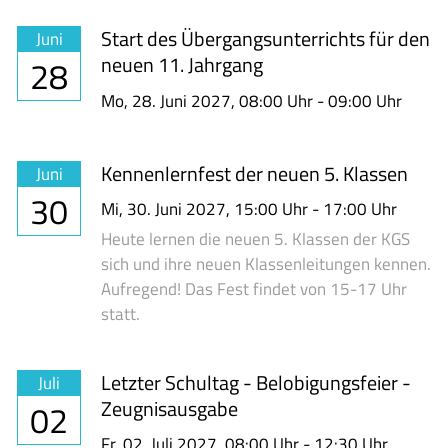
Start des Übergangsunterrichts für den
Juni
neuen 11. Jahrgang
28
Mo,
28. Juni 2027
, 08:00
Uhr
- 09:00
Uhr
Kennenlernfest der neuen 5. Klassen
Juni
30
Mi,
30. Juni 2027
, 15:00
Uhr
- 17:00
Uhr
Heute lernen die neuen 5. Klassen der KGS
sich und ihre neuen Klassenleitungen kennen.
Aufregend! Das Fest findet von 15-17 Uhr
statt.
Letzter Schultag - Belobigungsfeier -
Juli
Zeugnisausgabe
02
Fr,
02. Juli 2027
, 08:00
Uhr
- 12:30
Uhr