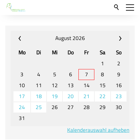
Aktuelles
Neu hier?
August 2026
Für Eltern und Schüler
Mo
Di
Mi
Do
Fr
Sa
So
Willkommen
1
2
Veranstaltungen und Termine
3
4
5
6
7
8
9
10
11
12
13
14
15
16
Unser Unterricht - Fachcurricula
17
18
19
20
21
22
23
Unsere Konzepte
24
25
26
27
28
29
30
Downloads
31
Unter-, Mittel und Oberstufe
Kalenderauswahl aufheben
Berufsorientierung