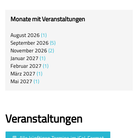
itslearning
Offener Ganztag
Monate mit Veranstaltungen
Arbeitsgemeinschaften
August
2026
1
Mensa
September
2026
5
Unsere Schulgemeinschaft
November
2026
2
Januar
2027
1
Kontakt
Februar
2027
1
März
2027
1
🇬🇧
Mai
2027
1
🇪🇸
Veranstaltungen
Alle künftigen Termine im iCal-Format