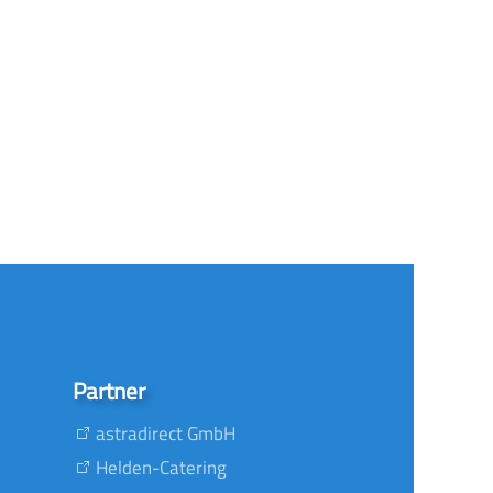
Partner
astradirect GmbH
Helden-Catering