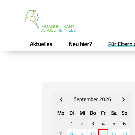
Aktuelles
Neu hier?
Für Eltern 
September 2026
Mo
Di
Mi
Do
Fr
Sa
So
1
2
3
4
5
6
7
8
9
10
11
12
13