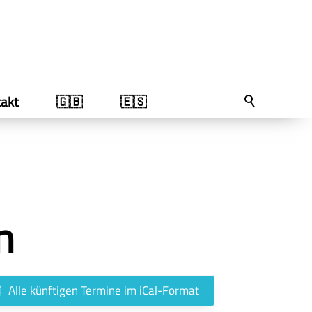
akt
🇬🇧
🇪🇸
n
Alle künftigen Termine im iCal-Format