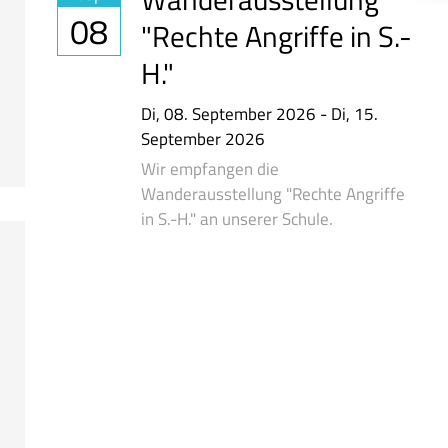
08
"Rechte Angriffe in S.-
H."
Di,
08. September 2026
-
Di,
15.
September 2026
Wir empfangen die
Wanderausstellung "Rechte Angriffe
in S.-H." an unserer Schule.