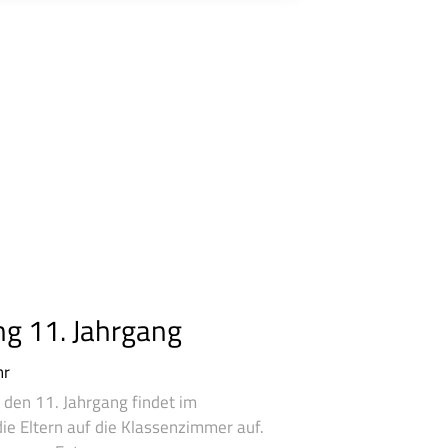
ng 11. Jahrgang
hr
 den 11. Jahrgang findet im
ie Eltern auf die Klassenzimmer auf.