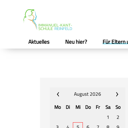
Aktuelles
Neu hier?
Für Eltern 
August 2026
Mo
Di
Mi
Do
Fr
Sa
So
1
2
3
4
5
6
7
8
9