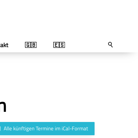
akt
🇬🇧
🇪🇸
n
Alle künftigen Termine im iCal-Format