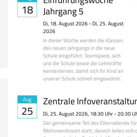
18
Jahrgang 5
Di,
18. August 2026
-
Di,
25. August
2026
In dieser Woche werden die Klassen
des neuen Jahrgangs in die neue
Schule eingeführt: Teamspiele, sich
und die Schule sowie die Lehrkräfte
kennenlernen, damit sich Ihr Kind an
unserer Schule schnell eingewöhnt.
Zentrale Infoveranstaltu
Aug
25
Di,
25. August 2026
, 18:30
Uhr
- 20:30
U
Der gemeinsame Teil des Elternabends für
Mehrzweckraum statt, danach teilen sich d