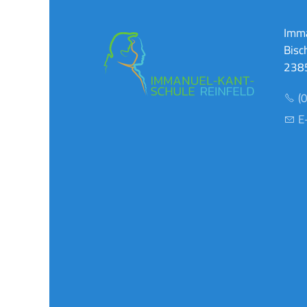
Imma
Bisc
2385
(
E