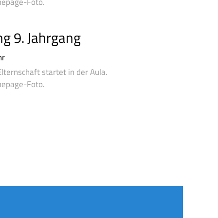
mepage-Foto.
ng 9. Jahrgang
hr
lternschaft startet in der Aula.
mepage-Foto.