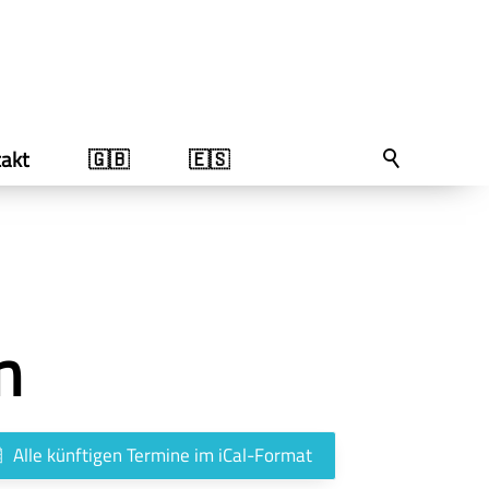
akt
🇬🇧
🇪🇸
n
Alle künftigen Termine im iCal-Format