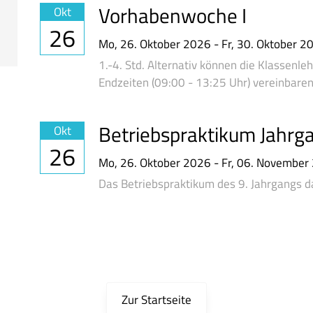
Vorhabenwoche I
Okt
26
Mo,
26. Oktober 2026
-
Fr,
30. Oktober 2
1.-4. Std. Alternativ können die Klassenl
Endzeiten (09:00 - 13:25 Uhr) vereinbaren
Betriebspraktikum Jahrg
Okt
26
Mo,
26. Oktober 2026
-
Fr,
06. November
Das Betriebspraktikum des 9. Jahrgangs 
Zur Startseite