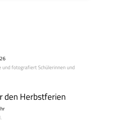
026
le und fotografiert Schülerinnen und
or den Herbstferien
hr
.