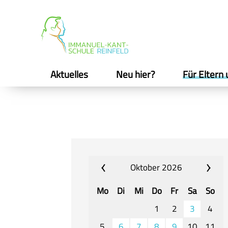
Aktuelles
Neu hier?
Für Eltern 
Oktober 2026
Mo
Di
Mi
Do
Fr
Sa
So
1
2
3
4
5
6
7
8
9
10
11