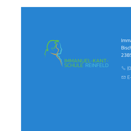
Imma
Bisc
2385
(
E